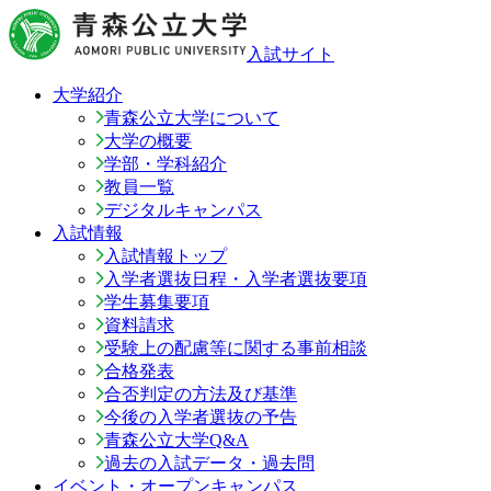
入試サイト
大学紹介
青森公立大学について
大学の概要
学部・学科紹介
教員一覧
デジタルキャンパス
入試情報
入試情報トップ
入学者選抜日程・入学者選抜要項
学生募集要項
資料請求
受験上の配慮等に関する事前相談
合格発表
合否判定の方法及び基準
今後の入学者選抜の予告
青森公立大学Q&A
過去の入試データ・過去問
イベント・オープンキャンパス