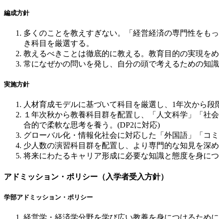
編成方針
多くのことを教えすぎない。「経営経済の専門性をもっ
き科目を厳選する。
教えるべきことは徹底的に教える。教育目的の実現をめ
常になぜかの問いを発し、自分の頭で考えるための知識
実施方針
人材育成モデルに基づいて科目を厳選し、1年次から段階
１年次秋から教養科目群を配置し、「人文科学」「社会
合的で柔軟な思考を養う。(DP2に対応)
グローバル化・情報化社会に対応した「外国語」「コミュ
少人数の演習科目群を配置し、より専門的な知見を深める
将来にわたるキャリア形成に必要な知識と態度を身につけ
アドミッション・ポリシー（入学者受入方針）
学部アドミッション・ポリシー
経営学・経済学分野を学び広い教養を身につけるために