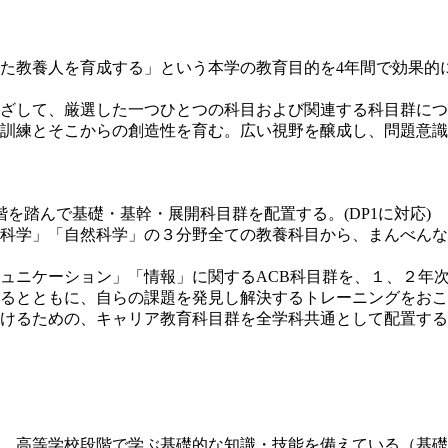
た教養人を育成する」という本学の教育目的を4年間で効果的
ざして、厳選した一つひとつの科目および関連する科目群につ
訓練とそこからの創造性を育む。広い視野を醸成し、問題意識
を踏んで基礎・基幹・展開科目群を配置する。(DP1に対応)
科学」「自然科学」の３分野全ての教養科目から、まんべんな
ニケーション」「情報」に関するACB科目群を、１、２年次を
とともに、自らの課題を発見し解決するトレーニングをおこなう
るための、キャリア教育科目群を全学科共通として配置する。(
、高等学校段階で学ぶ基礎的な知識・技能を備えている（基礎