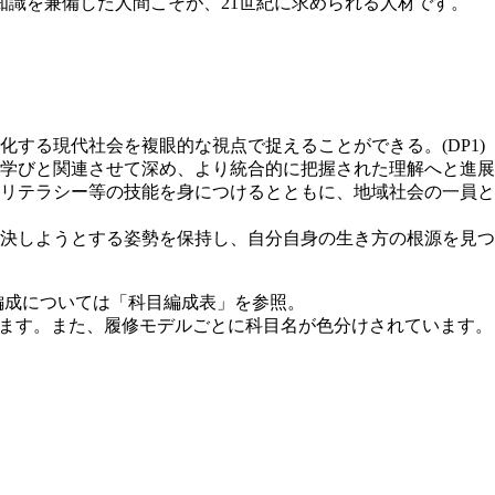
識を兼備した人間こそが、21世紀に求められる人材です。
する現代社会を複眼的な視点で捉えることができる。(DP1)
学びと関連させて深め、より統合的に把握された理解へと進展させ
リテラシー等の技能を身につけるとともに、地域社会の一員と
決しようとする姿勢を保持し、自分自身の生き方の根源を見つ
の編成については「科目編成表」を参照。
ています。また、履修モデルごとに科目名が色分けされています。