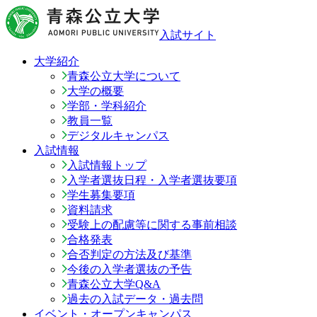
入試サイト
大学紹介
青森公立大学について
大学の概要
学部・学科紹介
教員一覧
デジタルキャンパス
入試情報
入試情報トップ
入学者選抜日程・入学者選抜要項
学生募集要項
資料請求
受験上の配慮等に関する事前相談
合格発表
合否判定の方法及び基準
今後の入学者選抜の予告
青森公立大学Q&A
過去の入試データ・過去問
イベント・オープンキャンパス