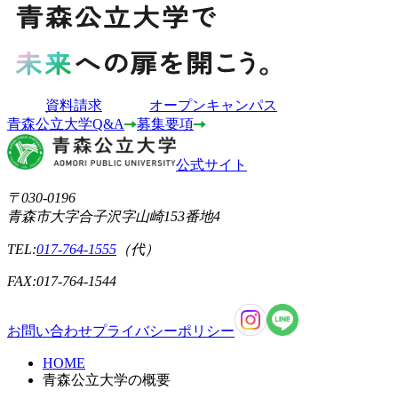
資料請求
オープンキャンパス
青森公立大学Q&A
募集要項
公式サイト
〒030-0196
青森市大字合子沢字山崎153番地4
TEL:
017-764-1555
（代）
FAX:017-764-1544
お問い合わせ
プライバシーポリシー
HOME
青森公立大学の概要